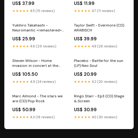
US$ 37.99
US$ 11.99
★★★★★
4.5 (15 reviews)
★★★★★
4.7 (11 reviews)
Yukihiro Takahashi -
Taylor Swift - Evermore (CD)
Neuromantic =remastered=
ARABISCH
(CD) Zydeco
US$ 25.99
US$ 39.99
★★★★★
4.6 (29 reviews)
★★★★★
4.8 (28 reviews)
Steven Wilson - Home
Placebo - Battle for the sun
invasion: in concert at the
(LP) Neo Soul
royal albert hall (LP)
US$ 105.50
US$ 20.99
Levenslied
★★★★★
4.9 (24 reviews)
★★★★★
4.2 (20 reviews)
Marc Almond - The stars we
Ringo Starr - Ep3 (CD) Stage
are (CD) Pop Rock
& Screen
US$ 50.99
US$ 30.99
★★★★★
4.3 (18 reviews)
★★★★★
4.0 (30 reviews)