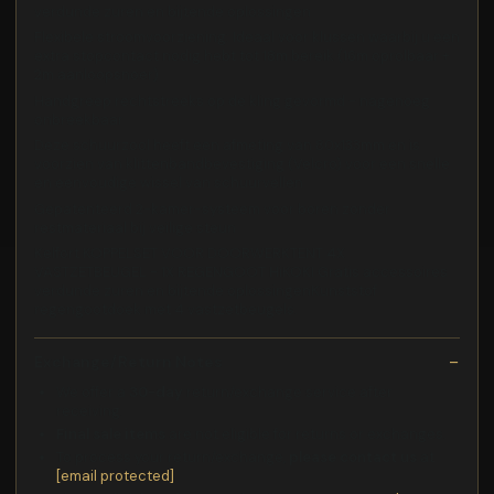
verdunde zuren en bijtende oplossingen
Flexibele stroomvoorziening: Ideaal voor klussen waarbij u een
extra stopcontact nodig hebt tot 18m bereik (16m oprolbaar +
2m aanloopsnoer)
Handgreep rechtstreeks op de kling gevormd - nagenoeg
onbreekbaar
Deze schuurzool heeft een afmeting van 80x133mm en is
voorzien van klittenbandbevestiging (Velcro) voor een snelle
en eenvoudige wissel van schuurvellen
Gepatenteerd 2-kamer-systeem voor boren zonder
restmateriaal bij veilige steun
Kelfort KOPPELSET VOOR DOORWERKTENT 4X
VASTZETBEUGEL - 1X REGENGOOT HiKOKI Gratis accessoires
verdunde zuren en bijtende oplossingenKunststof
regengootdoek met 4 vastzetbeugels.
Exchange/Return Notes
We offer a
30-day
return/exchange service after
receiving.
Final sale items
are not eligible for returns or exchanges.
To process your return/exchange,
please contact us
at
[email protected]