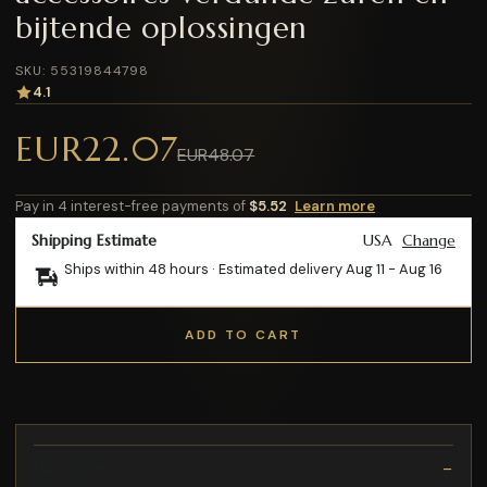
bijtende oplossingen
SKU: 55319844798
4.1
EUR22.07
EUR48.07
Pay in 4 interest-free payments of
$5.52
Learn more
Shipping Estimate
USA
Change
Ships within 48 hours · Estimated delivery
Aug 11
-
Aug 16
ADD TO CART
Description