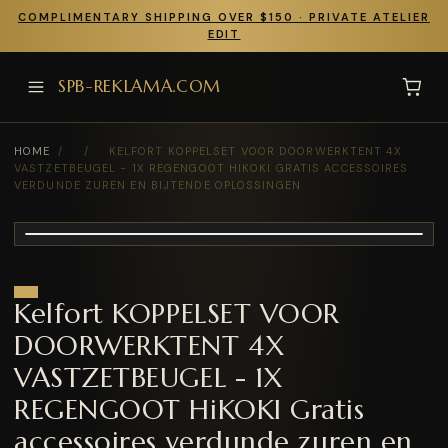
COMPLIMENTARY SHIPPING OVER $150 · PRIVATE ATELIER
EDIT
SPB-REKLAMA.COM
HOME
/
/
KELFORT KOPPELSET VOOR DOORWERKTENT 4X
VASTZETBEUGEL - 1X REGENGOOT HIKOKI GRATIS ACCESSOIRES
VERDUNDE ZUREN EN BIJTENDE OPLOSSINGEN
Kelfort KOPPELSET VOOR
DOORWERKTENT 4X
VASTZETBEUGEL - 1X
REGENGOOT HiKOKI Gratis
accessoires verdunde zuren en