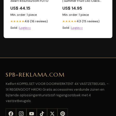
zwart 45x35x25cm FOTO
| Summer Fruit Clic Clacs
Tripp Trapp Stoel
US$ 44.15
US$ 14.95
Min. order: 1 piece
Min. order: 1 piece
4.6 (16 reviews)
4.3 (15 reviews)
★★★★★
★★★★★
Sold :
Login>>
Sold :
Login>>
SPB-REKLAMA.COM
Kelfort KOPPELSET VOOR DOORWERKTENT 4X VASTZETBEUGEL -
1X REGENGOOT HiKOKI Gratis accessoires verdunde zuren en
bijtende oplossingenKunststof regengootdoek met 4
vastzetbeugels.