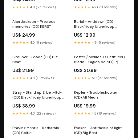
★★★★★
4.9 (25 reviews)
★★★★★
4.2 (23 reviews)
Alan Jackson - Precious
Burial - Antidawn (CD)
memories (CD) KERST
Blackfriday Uitverkoop
Reggae
US$ 24.99
US$ 12.99
★★★★★
4.0 (8 reviews)
★★★★★
4.9 (5 reviews)
Grouper - Shade (CD) Big
Potter / Mehldau / Patitucci /
Beat
Blade - Eagle's point (LP)
ARABISCH
US$ 21.99
US$ 30.99
★★★★★
4.8 (11 reviews)
★★★★★
5.0 (27 reviews)
Stray - Stand up & be ..-ltd-
Kep1er - Troubleshooter
(CD) Blackfriday Uitverkoop
(CD) All Media
Blues
US$ 38.99
US$ 19.99
★★★★★
4.3 (22 reviews)
★★★★★
4.8 (18 reviews)
Praying Mantis - Katharsis
Evoken - Antithesis of light
(CD) Celtic
(CD) Big Beat