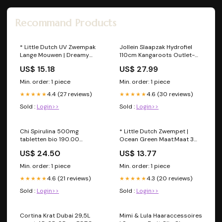
Recommand Products
* Little Dutch UV Zwempak
Jollein Slaapzak Hydrofiel
Lange Mouwen | Dreamy
110cm Kangaroots Outlet-
Stripes wics-drop
Top-Deals
US$ 15.18
US$ 27.99
Min. order: 1 piece
Min. order: 1 piece
4.4 (27 reviews)
4.6 (30 reviews)
★★★★★
★★★★★
Sold :
Login>>
Sold :
Login>>
Chi Spirulina 500mg
* Little Dutch Zwempet |
tabletten bio 190.00
Ocean Green Maat:Maat 3
Tabletten Badkamer en
(3-4Y)
US$ 24.50
US$ 13.77
Toilet
Min. order: 1 piece
Min. order: 1 piece
4.6 (21 reviews)
4.3 (20 reviews)
★★★★★
★★★★★
Sold :
Login>>
Sold :
Login>>
Cortina Krat Dubai 29,5L
Mimi & Lula Haaraccessoires