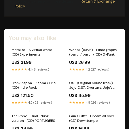
Please click here for more details>>>
Return & Exchange
Policy
You may also like
Metalite - A virtual world
Wonpil (day6) - Pilmography
(CD) Experimental
(part i / part ii) (CD) G-Funk
US$ 31.99
US$ 26.99
★★★★★
4.1 (8 reviews)
★★★★★
4.2 (27 reviews)
Frank Zappa - Zappa / Erie
OST (Original SoundTrack) -
(CD) Indie Rock
Jojo O.S.T. Overture: Jojo's
Bizarre Adventure Golden
US$ 121.50
US$ 45.99
Wind (LP) Zydeco
★★★★★
4.5 (28 reviews)
★★★★★
4.8 (26 reviews)
The Rose - Dual -dusk
Gun Outfit - Dream all over
version- (CD) PORTUGEES
(CD) Downtempo
US$ 24.99
US$ 16.99