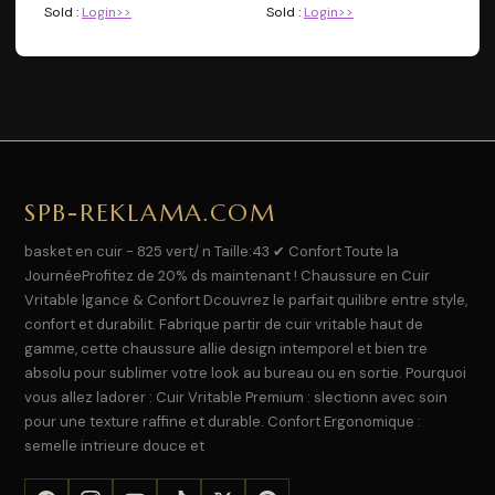
Sold :
Login>>
Sold :
Login>>
SPB-REKLAMA.COM
basket en cuir - 825 vert/ n Taille:43 ✔ Confort Toute la
JournéeProfitez de 20% ds maintenant ! Chaussure en Cuir
Vritable lgance & Confort Dcouvrez le parfait quilibre entre style,
confort et durabilit. Fabrique partir de cuir vritable haut de
gamme, cette chaussure allie design intemporel et bien tre
absolu pour sublimer votre look au bureau ou en sortie. Pourquoi
vous allez ladorer : Cuir Vritable Premium : slectionn avec soin
pour une texture raffine et durable. Confort Ergonomique :
semelle intrieure douce et