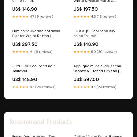
chiné Taille:L
White & Nickel Matte &
Polished | Andrew ... Type de
US$ 148.90
US$ 197.50
produits_Plafonniers
★★★★★
4.7 (9 reviews)
★★★★★
4.6 (16 reviews)
Luminaire Avedon cordless
JOYCE pull col rond sky
Plaster White Rattan |
chiné Taille:M
Andrew Martin Type de
US$ 297.50
US$ 148.90
produits_Bols
★★★★★
4.1 (9 reviews)
★★★★★
5.0 (30 reviews)
JOYCE pull col rond noir
Applique murale Rousseau
Taille:2XL
Bronze & Etched Crystal |
Andrew Martin
US$ 148.90
US$ 597.50
Matière_Albâtre
★★★★★
4.8 (29 reviews)
★★★★★
4.5 (23 reviews)
Recommand Products
Funko Pop! Movies - The
Collier Vague Style_Bagues