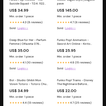
Suicide Squad - T.D.K. 1122
pave
*2021 Summer Convention
US$ 34.99
US$ 145.00
Limited Edition Exclusive*
Cadres Enseignes et
Min. order: 1 piece
Min. order: 1 piece
Canevas
4.3 (8 reviews)
4.7 (6 reviews)
★★★★★
★★★★★
Sold :
Login>>
Sold :
Login>>
Deep Blue for Her - Parfum
Funko Pop! Animation -
Femme | Olfazeta 076
Sword Art Online - Kirito
fraîche marine
with Two Swords 992 *FYE
US$ 35.00
US$ 25.95
Exclusive* Vêtements
Min. order: 1 piece
Min. order: 1 piece
4.1 (10 reviews)
4.8 (15 reviews)
★★★★★
★★★★★
Sold :
Login>>
Sold :
Login>>
Bol - Studio Ghibli Mon
Funko Pop! Trains - Disney
Voisin Totoro - Totoro Chuu
The Nightmare Before
et Chibi avec Feuilles pour
Christmas - Oogie Boogie
US$ 34.99
US$ 22.00
Ramen avec Baguettes 6"
with Dice Cart 09 Sacs à
Assiettes
dos
Min. order: 1 piece
Min. order: 1 piece
4.4 (13 reviews)
4.7 (25 reviews)
★★★★★
★★★★★