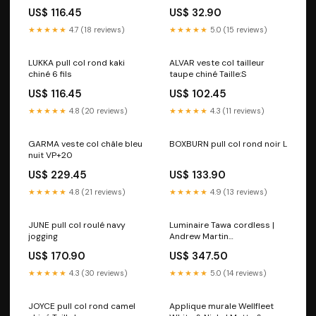
US$ 116.45
US$ 32.90
★★★★★
4.7 (18 reviews)
★★★★★
5.0 (15 reviews)
LUKKA pull col rond kaki
ALVAR veste col tailleur
chiné 6 fils
taupe chiné Taille:S
US$ 116.45
US$ 102.45
★★★★★
4.8 (20 reviews)
★★★★★
4.3 (11 reviews)
GARMA veste col châle bleu
BOXBURN pull col rond noir L
nuit VP+20
US$ 229.45
US$ 133.90
★★★★★
4.8 (21 reviews)
★★★★★
4.9 (13 reviews)
JUNE pull col roulé navy
Luminaire Tawa cordless |
jogging
Andrew Martin
Matière_Bouclé crème
US$ 170.90
US$ 347.50
★★★★★
4.3 (30 reviews)
★★★★★
5.0 (14 reviews)
JOYCE pull col rond camel
Applique murale Wellfleet