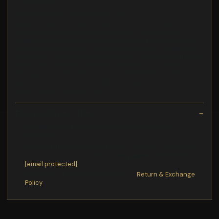
– Offre limitée
<h3>L'Affirmation du Luxe Absolu</h3>
basket en cuir - 825 vert/ n Taille:43 ✔ Confort Toute la
JournéeProfitez de 20% ds maintenant ! Chaussure en Cuir
Vritable lgance & Confort Dcouvrez le parfait quilibre entre
style, confort et durabilit. Fabrique partir de cuir vritable haut
de gamme, cette chaussure allie design intemporel et bien tre
absolu pour sublimer votre look au bureau ou en sortie.
Pourquoi vous allez ladorer : Cuir Vritable Premium : slectionn
avec soin pour une texture raffine et durable. Confort
Ergonomique : semelle intrieure douce et
Exchange/Return Notes
We offer a
30-day
return/exchange service after
receiving.
Final sale items
are not eligible for returns or exchanges.
To process your return/exchange,
please contact us
at
[email protected]
Please click here for more details>>>
Return & Exchange
Policy