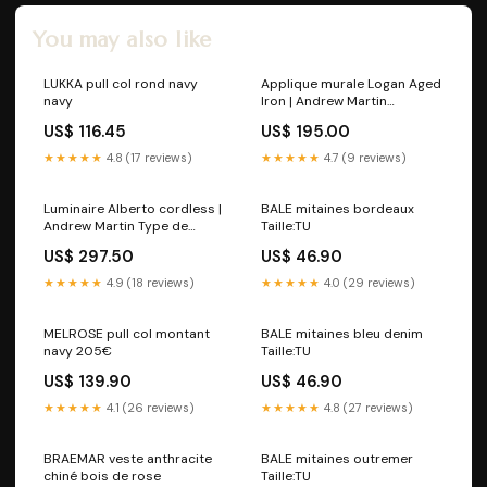
You may also like
LUKKA pull col rond navy
Applique murale Logan Aged
navy
Iron | Andrew Martin
dimmable
US$ 116.45
US$ 195.00
★★★★★
4.8 (17 reviews)
★★★★★
4.7 (9 reviews)
Luminaire Alberto cordless |
BALE mitaines bordeaux
Andrew Martin Type de
Taille:TU
produits_Chaises de bar
US$ 297.50
US$ 46.90
★★★★★
4.9 (18 reviews)
★★★★★
4.0 (29 reviews)
MELROSE pull col montant
BALE mitaines bleu denim
navy 205€
Taille:TU
US$ 139.90
US$ 46.90
★★★★★
4.1 (26 reviews)
★★★★★
4.8 (27 reviews)
BRAEMAR veste anthracite
BALE mitaines outremer
chiné bois de rose
Taille:TU