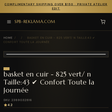
COMPLIMENTARY SHIPPING OVER $150 · PRIVATE ATELIER
EDIT
SPB-REKLAMA.COM
HOME
/
/
BASKET EN CUIR - 825 VERT/ N TAILLE:43 ✔
CONFORT TOUTE LA JOURNÉE
basket en cuir - 825 vert/ n
Taille:43 ✔ Confort Toute la
Journée
SKU: 2389032816
4.2