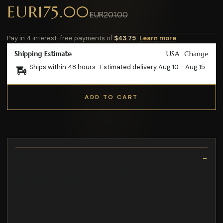
EUR175.00
EUR201.00
Pay in 4 interest-free payments of
$43.75
Learn more
Shipping Estimate
USA
Change
Ships within 48 hours · Estimated delivery
Aug 10
-
Aug 15
ADD TO CART
Description
✔ Confort Toute la Journée : Semelle souple qui s’adapte
parfaitement au pied
then(() => { alert("✅ Code promo copié : " + code)
} h2
🎯 -30% sur nos chaussures classiques jusqu’au 05/08/2025