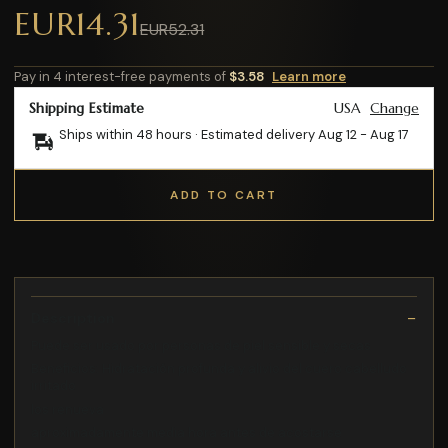
EUR14.31
EUR52.31
Pay in 4 interest-free payments of
$3.58
Learn more
Shipping Estimate
USA
Change
Ships within 48 hours · Estimated delivery
Aug 12
-
Aug 17
ADD TO CART
Description
Puede ser usado por personas de piel sensible y secas
Beneficios: Hidratación profunda y alivio del cuero cabelludo
irritado
los renueva
aproximadamente media hora antes de acostarse