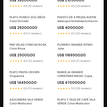
US$ 392000.00
US$ 210500.00
★★★★★
4.6 (15 reviews)
★★★★★
4.5 (24 reviews)
PLATO HONDO 200 AÑOS
PUESTO DE 4 PIEZAS AUSTIN
Color:Dorado
www.oportomesaycocina.com
US$ 292000.00
US$ 40000.00
★★★★★
4.5 (7 reviews)
★★★★★
4.7 (29 reviews)
PAR VELAS CÓNICAS ROSA
FLORERO GRANDE RITMO
Color:Rosa
Julia
US$ 25000.00
US$ 1189500.00
★★★★★
4.0 (23 reviews)
★★★★★
4.6 (21 reviews)
PLATO PASTA CROWN
BANDEJA GRANDE
Orquestra
CHRISTMAS MAGIC Copa
Bordeaux
US$ 144500.00
US$ 470000.00
★★★★★
5.0 (13 reviews)
★★★★★
5.0 (29 reviews)
AZUCARERA VILA VERDE
PLATO Y TAZA DE CAFÉ VILA
Color:Multicolor
VERDE Color:Multicolor