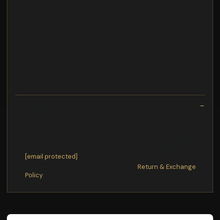
✅ Queratina y Proteínas: Reparan las áreas dañadas del
cabello y fortalecen su estructura durante la exposición
Deborah Milano Corrector 24 Ore Perfect 4 Lacovin Puede ser
usado por personasDeborah Milano Corrector 24 Ore Perfect
4, corrector de larga duracin diseado para cubrir
imperfecciones y proporcionar un acabado impecable
durante todo el da. Cobertura: Alta duracin 24 horas Frmula:
Resistente al agua y al sudor Tonalidad: Shade Perfect 4
Acabado: Natural y uniforme Aplicacin: Precisa con su
applicador Ideal para: Ojeras, manchas y imperfecciones
Exchange/Return Notes
We offer a
30-day
return/exchange service after
receiving.
Final sale items
are not eligible for returns or exchanges.
To process your return/exchange,
please contact us
at
[email protected]
Please click here for more details>>>
Return & Exchange
Policy