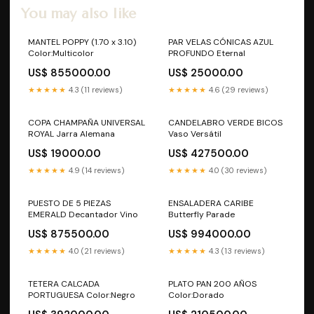
You may also like
MANTEL POPPY (1.70 x 3.10)
PAR VELAS CÓNICAS AZUL
Color:Multicolor
PROFUNDO Eternal
US$ 855000.00
US$ 25000.00
★★★★★
4.3 (11 reviews)
★★★★★
4.6 (29 reviews)
COPA CHAMPAÑA UNIVERSAL
CANDELABRO VERDE BICOS
ROYAL Jarra Alemana
Vaso Versátil
US$ 19000.00
US$ 427500.00
★★★★★
4.9 (14 reviews)
★★★★★
4.0 (30 reviews)
PUESTO DE 5 PIEZAS
ENSALADERA CARIBE
EMERALD Decantador Vino
Butterfly Parade
US$ 875500.00
US$ 994000.00
★★★★★
4.0 (21 reviews)
★★★★★
4.3 (13 reviews)
TETERA CALCADA
PLATO PAN 200 AÑOS
PORTUGUESA Color:Negro
Color:Dorado