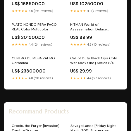
US$ 168500.00
US$ 102500.00
★★★★★
4.5 (26 reviews)
★★★★★
4.1 (7 reviews)
PLATO HONDO PERA PACO
HITMAN World of
REAL Color:Multicolor
Assassination Deluxe
Edition PS4 | PS5 Juegos Ps4
US$ 201500.00
US$ 89.99
> Disparos
★★★★★
4.4 (24 reviews)
★★★★★
4.3 (10 reviews)
CENTRO DE MESA ZAFIRO
Call of Duty Black Ops Cold
Cerámica
War Xbox One | Series S/X
Tarjetas > Xbox
US$ 238000.00
US$ 29.99
★★★★★
4.8 (28 reviews)
★★★★★
4.4 (27 reviews)
Recommand Products
Crosis, the Purger [Invasion]
Savage Lands [Friday Night
Zombie Dragon
Magic 2011] Scarecrow