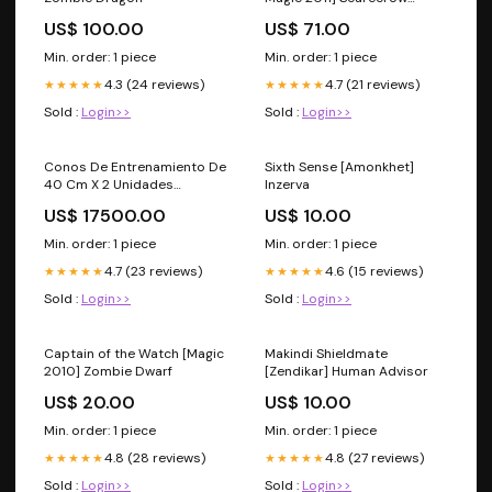
Guest
US$ 100.00
US$ 71.00
Min. order: 1 piece
Min. order: 1 piece
4.3 (24 reviews)
4.7 (21 reviews)
★★★★★
★★★★★
Sold :
Login>>
Sold :
Login>>
Conos De Entrenamiento De
Sixth Sense [Amonkhet]
40 Cm X 2 Unidades
Inzerva
Anzuelos
US$ 17500.00
US$ 10.00
Min. order: 1 piece
Min. order: 1 piece
4.7 (23 reviews)
4.6 (15 reviews)
★★★★★
★★★★★
Sold :
Login>>
Sold :
Login>>
Captain of the Watch [Magic
Makindi Shieldmate
2010] Zombie Dwarf
[Zendikar] Human Advisor
US$ 20.00
US$ 10.00
Min. order: 1 piece
Min. order: 1 piece
4.8 (28 reviews)
4.8 (27 reviews)
★★★★★
★★★★★
Sold :
Login>>
Sold :
Login>>