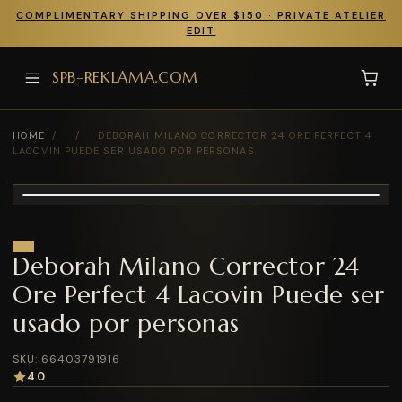
COMPLIMENTARY SHIPPING OVER $150 · PRIVATE ATELIER
EDIT
SPB-REKLAMA.COM
HOME
/
/
DEBORAH MILANO CORRECTOR 24 ORE PERFECT 4
LACOVIN PUEDE SER USADO POR PERSONAS
Deborah Milano Corrector 24
Ore Perfect 4 Lacovin Puede ser
usado por personas
SKU: 66403791916
4.0