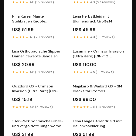
★★★★★
4.8 (15 reviews)
★★★★★
4.0 (27 reviews)
Nina Kurzer Mantel
Lena Herbstkleid mit
Stehkragen Knöpfe
Blumendruck Größe:M
exclude_rebuy
US$ 51.99
US$ 45.99
★★★★★
4.1 (20 reviews)
★★★★★
4.3 (13 reviews)
Lisa Orthopädische Slipper
Lusamine - Crimson Invasion
Damen gewebte Sandalen
(Ultra Rare) [CIN-110]
Condition:Near Mint
US$ 20.99
US$ 110.00
★★★★★
4.8 (18 reviews)
★★★★★
4.5 (11 reviews)
Guzzlord GX - Crimson
Magikarp & Wailord GX - SM
Invasion (Ultra Rare) [CIN-
Black Star Promos
105] Condition:Near Mint
(Oversized) [SM-166]
US$ 15.18
US$ 99.00
Edition:Normal
★★★★★
4.8 (5 reviews)
★★★★★
4.6 (13 reviews)
10er-Pack böhmische Silber-
Lena Langes Abendkleid mit
und vergoldete Ringe women
Bauchkaschierung
blazer
Farbe:Hellblau
US$ 31.99
US$ 51.99