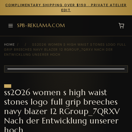
COMPLIMENTARY SHIPPING OVER $150 · PRIVATE ATELIER
EDIT
SPB-REKLAMA.COM
HOME
/
/
SS2026 WOMEN S HIGH WAIST STONES LOGO FULL
GRIP BREECHES NAVY BLAZER 12 RGROUP_7QRXV NACH DER
ENTWICKLUNG UNSERER HOCH
ss2026 women s high waist
stones logo full grip breeches
navy blazer 12 RGroup_7QRXV
Nach der Entwicklung unserer
hoch