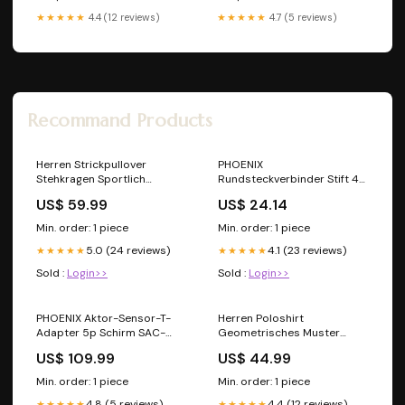
★★★★★
4.4 (12 reviews)
★★★★★
4.7 (5 reviews)
Recommand Products
Herren Strickpullover
PHOENIX
Stehkragen Sportlich
Rundsteckverbinder Stift 4A
Reißverschluss Größe:XXXL
SACC-M12MS-5PL SH DN
US$ 59.99
US$ 24.14
0,14-0,75qmm
FischerZander
Min. order: 1 piece
Min. order: 1 piece
5.0 (24 reviews)
4.1 (23 reviews)
★★★★★
★★★★★
Sold :
Login>>
Sold :
Login>>
PHOENIX Aktor-Sensor-T-
Herren Poloshirt
Adapter 5p Schirm SAC-
Geometrisches Muster
5PT-FB/2XMB PBDP SH
Atmungsaktiv Modern
US$ 109.99
US$ 44.99
männlich (male)/ Fluchtweg-
Bohemian Fashion
Min. order: 1 piece
Min. order: 1 piece
4.8 (5 reviews)
4.4 (12 reviews)
★★★★★
★★★★★