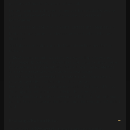
passende Stück für den Hals entwickelt
Für den ultimativ schicken Turnierlook kannst du die Decke
mit den Horseware® Ireland Signature-Accessoires
kombinieren
Der klassische Look wird von einer Einfassung komplettiert
breitere Bund garantiert eine sichere und schmeichelnde
Passform
die Balance zu halten und die Muskeln im Bein und Fuß zu
stärken
ss2026 women s high waist stones logo full grip breeches
navy blazer 12 RGroup_7QRXV Nach der Entwicklung unserer
hochDamen Reithose mit Slim Fit und hoher Taille, gefertigt
aus atmungsaktivem, technischem Zwei Wege
Stretchmaterial, entwickelt fr Komfort, Halt und maximale
Bewegungsfreiheit beim Reiten. Die elegante,
leistungsorientierte Passform macht sie ideal sowohl fr das
Training als auch fr Turniere. Die Reithose verfgt ber
funktionale Fronttaschen sowie einen Polka Dot Silikonbesatz
auf der Rckseite und an der Innenseite der Knie, der fr Stabilitt
und
Exchange/Return Notes
We offer a
30-day
return/exchange service after