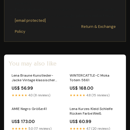
receiving.
Final sale items
are not eligible for returns or exchanges.
To process your return/exchange,
please contact us
at
[email protected]
Please click here for more details>>>
Return & Exchange
Policy
You may also like
Lena Braune Kunstleder-
WINTERCATTLE-C Moka
Jacke Vintage klassischer
Totem 5861
ausschnitt
US$ 56.99
US$ 168.00
★★★★★
4.0 (8 reviews)
★★★★★
4.8 (15 reviews)
AMIE Negro Größe:41
Lena Kurzes Kleid Schleife
Rücken Farbe:Weiß
US$ 173.00
US$ 60.99
★★★★★
5.0 (17 reviews)
★★★★★
4.7 (20 reviews)