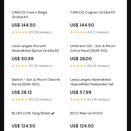
CARLOS Cuero Beige
CARLOS Cognac Größe:45
Größe:40
US$ 144.50
US$ 144.50
★★★★★
4.5 (14 reviews)
★★★★★
4.6 (7 reviews)
Lena Langes Korsett
Umbreon GX - Sun & Moon
Abendkleid Spitze Größe:XS
(Ultra Rare) [SUM-80]
Edition:Normal
US$ 50.99
US$ 26.00
★★★★★
4.7 (15 reviews)
★★★★★
4.4 (14 reviews)
Switch - Sun & Moon (Secret
Lena Langes Abendkleid
Rare) [SUM-160]
Glanzeffekt fließender fall
Language:English
US$ 28.12
US$ 57.99
★★★★★
4.5 (15 reviews)
★★★★★
4.3 (14 reviews)
BLUES LOW Tang Bilder ✔️
RICO Marron 6003
US$ 124.50
US$ 124.50