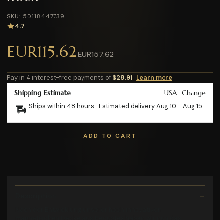
SKU: 50118447739
4.7
EUR115.62
EUR157.62
Pay in 4 interest-free payments of
$28.91
Learn more
Shipping Estimate
USA
Change
Ships within 48 hours · Estimated delivery
Aug 10
-
Aug 15
ADD TO CART
Description
Nach der Entwicklung unserer hoch innovativen
magnetischen Decke aus Recuptex haben wir nun das